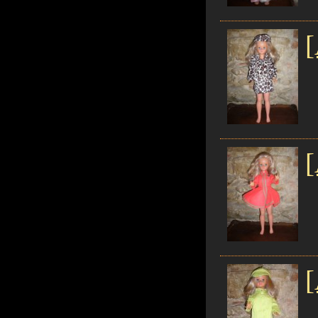
[
[
[