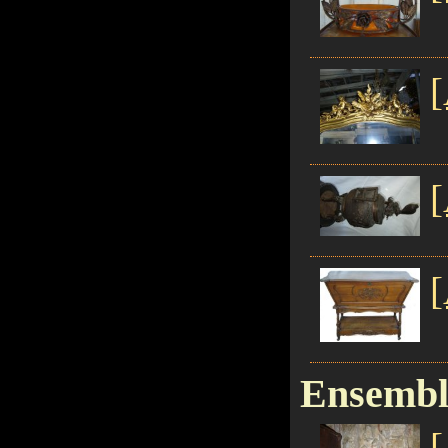
[
[
[
Ensembl
[