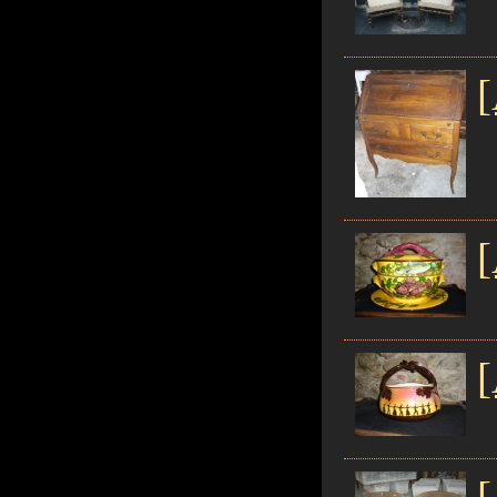
[
[
[
[