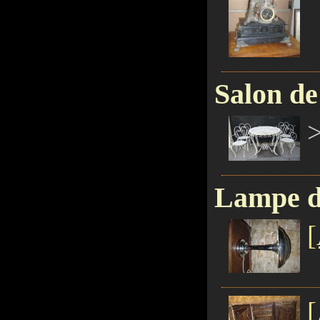
Salon de
Lampe d
[
[