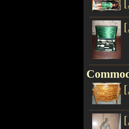
[
[
Commode
[
[