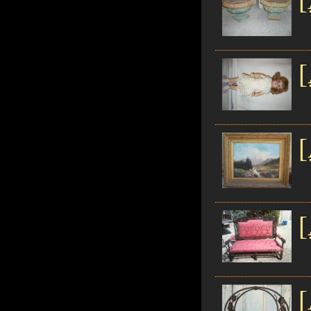
[
[
[
[