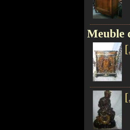
Meuble 
[
[