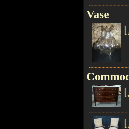
Vase
[
Commo
[
[