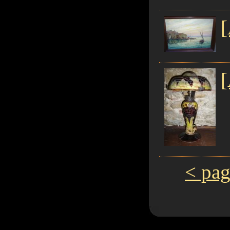
[
[
< pag