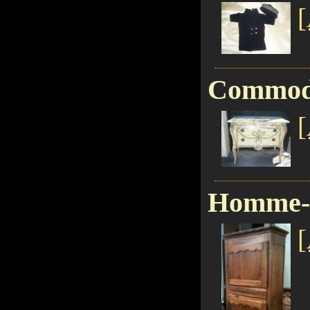
[
Commode
[
Homme-
[