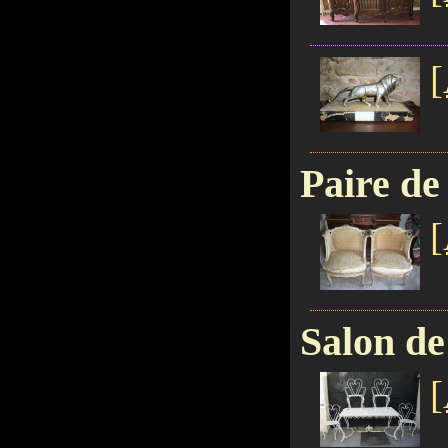
[
Paire de
[
Salon de
[