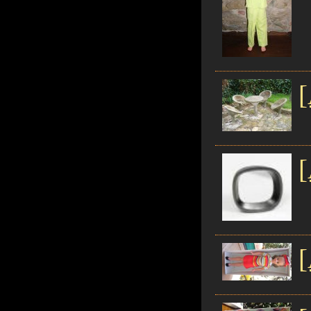
[
[
[