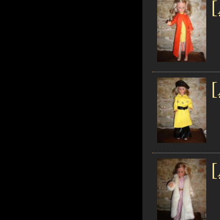
[
[
[