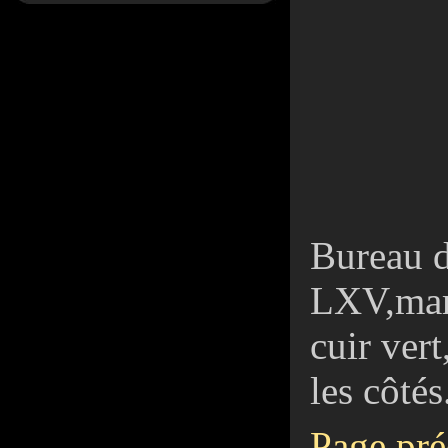
Bureau d
LXV,marq
cuir vert
les côtés
Page pré