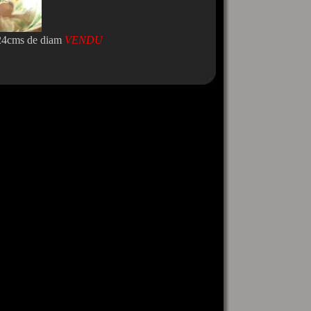
 24cms de diam
VENDU